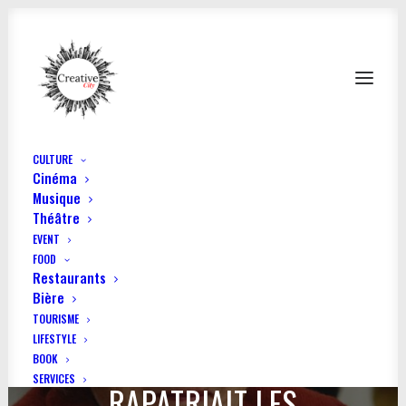
CULTURE
Cinéma
Musique
Théâtre
EVENT
FOOD
Restaurants
Bière
TOURISME
LIFESTYLE
EN 1945, GENEVIÈVE BOSSU
BOOK
SERVICES
RAPATRIAIT LES