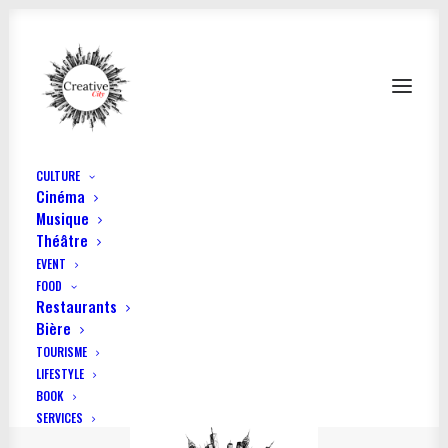
CULTURE
Cinéma
Creative City
Musique
Théâtre
Fondateur
: Victor Dartinet
EVENT
FOOD
Hébergement web
: OVH, BP 4382 rue Kellermann,
Restaurants
Bière
59100 Roubaix , France
TOURISME
LIFESTYLE
BOOK
SERVICES