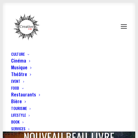
CULTURE
Cinéma
Musique
Théâtre
EVENT
FOOD
Restaurants
Bière
TOURISME
LIFESTYLE
ÉVASION EN ASIE : LE
BOOK
SERVICES
NOUVEAU BEAU-LIVRE