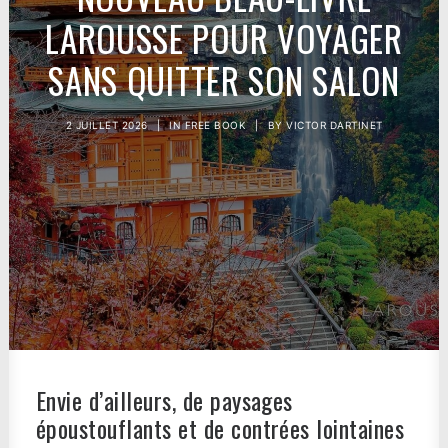
LAROUSSE POUR VOYAGER
SANS QUITTER SON SALON
2 JUILLET 2026
|
IN
FREE BOOK
|
BY
VICTOR DARTINET
Envie d’ailleurs, de paysages
époustouflants et de contrées lointaines