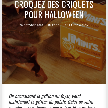
CROQUEZ DES CRIQUETS
POUR HALLOWEEN
26 OCTOBRE 2020
|
IN
FOOD
|
BY
LA RÉDACTION
On connaissait le grillon du foyer, voici
maintenant le grillon du palais. Celui de votre
bouche car les insectes pourraient bien un jour