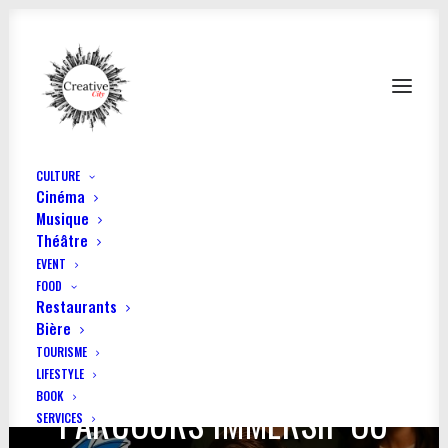
CULTURE
Cinéma
Musique
Théâtre
EVENT
FOOD
Restaurants
Bière
TOURISME
LA CHEESE EXPERIENCE LE
LIFESTYLE
BOOK
PARCOURS IMMERSIF OÙ
SERVICES