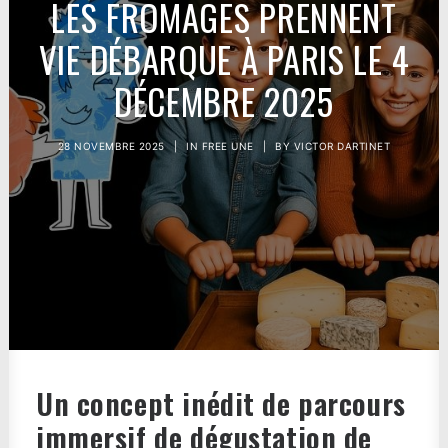
LES FROMAGES PRENNENT
VIE DÉBARQUE À PARIS LE 4
DÉCEMBRE 2025
28 NOVEMBRE 2025
|
IN
FREE UNE
|
BY
VICTOR DARTINET
Un concept inédit de parcours
immersif de dégustation de