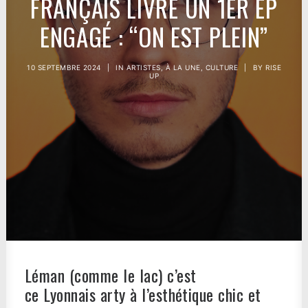
FRANÇAIS LIVRE UN 1ER EP
ENGAGÉ : “ON EST PLEIN”
10 SEPTEMBRE 2024
|
IN
ARTISTES
,
À LA UNE
,
CULTURE
|
BY
RISE
UP
Léman (comme le lac) c’est
ce Lyonnais arty à l’esthétique chic et