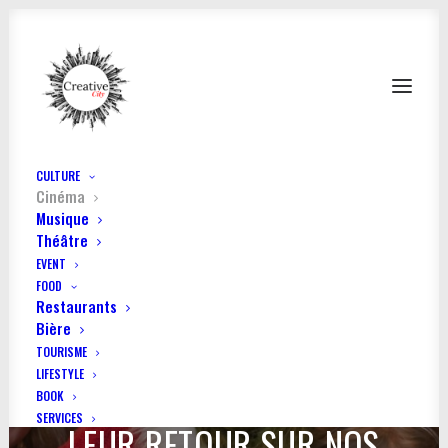
CULTURE
Cinéma
Musique
Théâtre
EVENT
FOOD
Restaurants
Bière
TOURISME
LIFESTYLE
LES FILMS DE NOËL FONT
BOOK
SERVICES
LEUR RETOUR SUR NOS