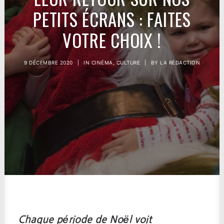
PETITS ÉCRANS : FAITES
VOTRE CHOIX !
9 DÉCEMBRE 2020
|
IN
CINÉMA
,
CULTURE
|
BY
LA RÉDACTION
Chaque période de Noël voit