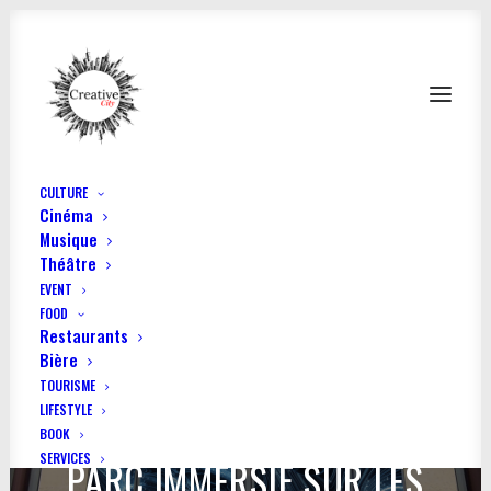
CULTURE
Cinéma
Musique
Théâtre
EVENT
FOOD
Restaurants
Bière
TOURISME
LIFESTYLE
SCIENCE EXPÉRIENCES : UN
BOOK
SERVICES
PARC IMMERSIF SUR LES