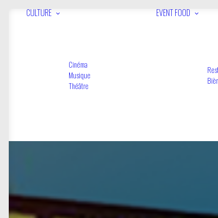
CULTURE
EVENT
FOOD
Cinéma
Res
Musique
Biè
Théâtre