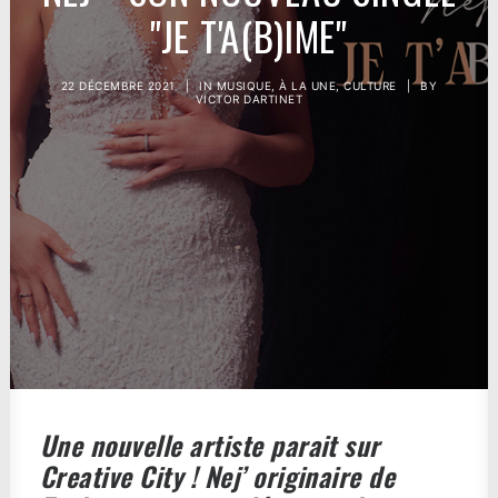
"JE T'A(B)IME"
22 DÉCEMBRE 2021
|
IN
MUSIQUE
,
À LA UNE
,
CULTURE
|
BY
VICTOR DARTINET
Une nouvelle artiste parait sur
Creative City ! Nej’ originaire de