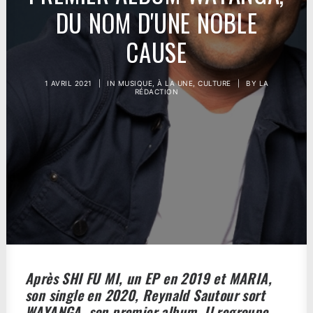
DU NOM D'UNE NOBLE
CAUSE
1 AVRIL 2021
|
IN
MUSIQUE
,
À LA UNE
,
CULTURE
|
BY
LA
RÉDACTION
Après SHI FU MI, un EP en 2019 et MARIA,
son single en 2020, Reynald Sautour sort
WAYANGA, son premier album. Il regroupe