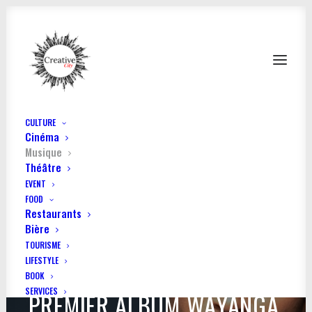
CULTURE
Cinéma
Musique
Théâtre
EVENT
FOOD
Restaurants
Bière
TOURISME
LIFESTYLE
REYNALD BAPTISE SON
BOOK
SERVICES
PREMIER ALBUM WAYANGA,